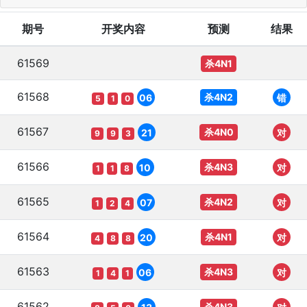
期号
开奖内容
预测
结果
61569
杀4N1
61568
杀4N2
06
错
5
1
0
61567
杀4N0
21
对
9
9
3
61566
杀4N3
10
对
1
1
8
61565
杀4N2
07
对
1
2
4
61564
杀4N1
20
对
4
8
8
61563
杀4N3
06
对
1
4
1
61562
杀4N3