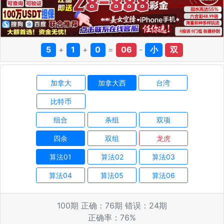
5
+
1
+
0
=
06
-
小
双
加拿大
加拿大西
台湾
比特币
组合
杀组
双项
四余
双组
龙虎
算法01
算法02
算法03
算法04
算法05
算法06
100
期 正确：
76
期 错误：
24
期
正确率：
76
%