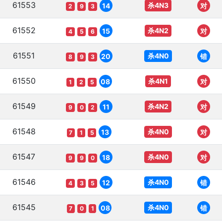
61553
杀4N3
14
对
2
9
3
61552
杀4N2
15
对
4
5
6
61551
杀4N0
20
错
8
9
3
61550
杀4N1
08
对
1
2
5
61549
杀4N2
11
对
9
0
2
61548
杀4N0
13
对
7
1
5
61547
杀4N0
18
对
9
9
0
61546
杀4N0
12
错
4
3
5
61545
杀4N0
08
错
7
0
1