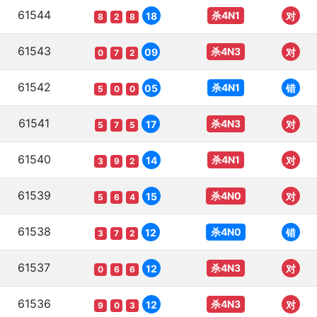
61544
杀4N1
18
对
8
2
8
61543
杀4N3
09
对
0
7
2
61542
杀4N1
05
错
5
0
0
61541
杀4N3
17
对
5
7
5
61540
杀4N1
14
对
3
9
2
61539
杀4N0
15
对
5
6
4
61538
杀4N0
12
错
3
7
2
61537
杀4N3
12
对
0
6
6
61536
杀4N3
12
对
9
0
3