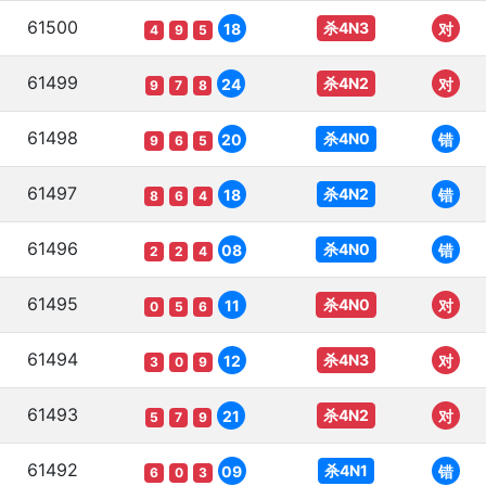
61500
杀4N3
18
对
4
9
5
61499
杀4N2
24
对
9
7
8
61498
杀4N0
20
错
9
6
5
61497
杀4N2
18
错
8
6
4
61496
杀4N0
08
错
2
2
4
61495
杀4N0
11
对
0
5
6
61494
杀4N3
12
对
3
0
9
61493
杀4N2
21
对
5
7
9
61492
杀4N1
09
错
6
0
3