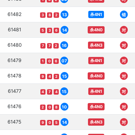
61482
杀4N1
13
错
3
8
2
61481
杀4N0
14
对
5
3
6
61480
杀4N3
16
对
7
7
2
61479
杀4N1
07
对
1
0
6
61478
杀4N0
15
对
9
4
2
61477
杀4N1
15
对
4
7
4
61476
杀4N0
10
对
2
0
8
61475
杀4N3
14
对
9
0
5