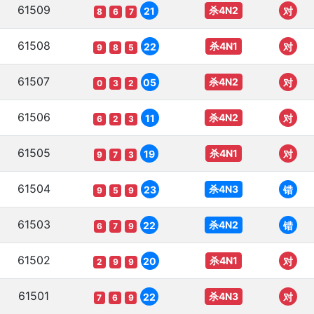
61509
杀4N2
21
对
8
6
7
61508
杀4N1
22
对
9
8
5
61507
杀4N2
05
对
0
3
2
61506
杀4N2
11
对
6
2
3
61505
杀4N1
19
对
9
7
3
61504
杀4N3
23
错
9
5
9
61503
杀4N2
22
错
6
7
9
61502
杀4N1
20
对
2
9
9
61501
杀4N3
22
对
7
6
9