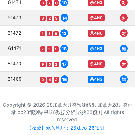
61474
杀4N3
10
对
3
7
0
61473
杀4N0
14
对
3
2
9
61472
杀4N0
13
对
1
3
9
61471
杀4N2
18
错
7
2
9
61470
杀4N0
17
对
9
6
2
61469
杀4N3
15
错
9
4
2
Copyright © 2026 28加拿大开奖预测结果|加拿大28开奖记
录|pc28预测结果|28数据分析|战狼28预测 All rights
reserved.
【收藏】永久地址：28kl.co 28预测