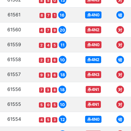
13
对
8
5
0
61561
杀4N0
16
错
8
7
1
61560
杀4N2
20
对
4
7
9
61559
杀4N0
11
对
2
4
5
61558
杀4N2
10
错
2
2
6
61557
杀4N3
18
对
9
3
6
61556
杀4N1
18
对
7
3
8
61555
杀4N1
10
对
5
0
5
61554
杀4N0
12
错
4
5
3