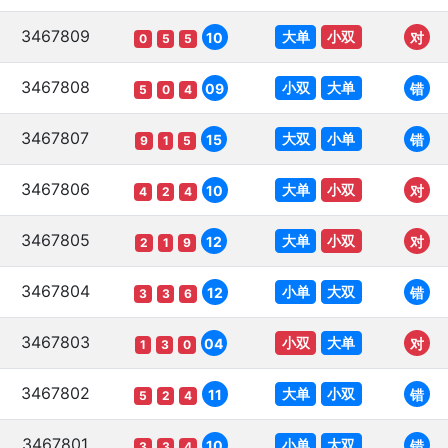
3467809
大单
小双
10
对
0
5
5
3467808
小双
大单
09
错
5
0
4
3467807
大双
小单
15
错
9
1
5
3467806
大单
小双
10
对
4
2
4
3467805
大单
小双
12
对
2
1
9
3467804
小单
大双
12
错
3
3
6
3467803
小双
大单
04
对
1
3
0
3467802
大单
小双
11
错
5
2
4
3467801
小单
大双
10
错
3
3
4