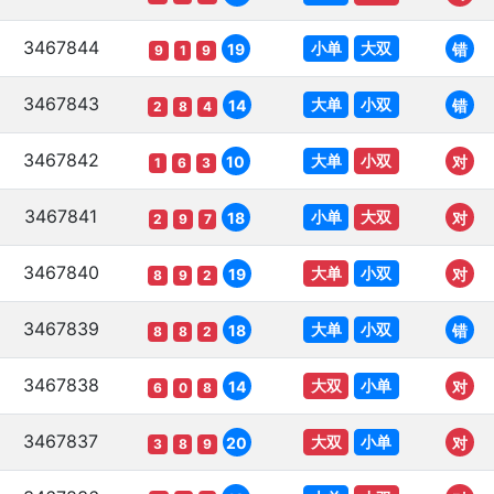
3467844
小单
大双
19
错
9
1
9
3467843
大单
小双
14
错
2
8
4
3467842
大单
小双
10
对
1
6
3
3467841
小单
大双
18
对
2
9
7
3467840
大单
小双
19
对
8
9
2
3467839
大单
小双
18
错
8
8
2
3467838
大双
小单
14
对
6
0
8
3467837
大双
小单
20
对
3
8
9