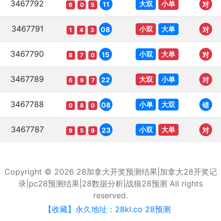
3467792
大双
小单
11
对
6
0
5
3467791
小双
大单
08
对
1
4
3
3467790
小双
大单
15
对
8
7
0
3467789
大双
小单
22
对
6
9
7
3467788
小单
大双
08
错
0
8
0
3467787
小双
大单
23
对
9
5
9
Copyright © 2026 28加拿大开奖预测结果|加拿大28开奖记
录|pc28预测结果|28数据分析|战狼28预测 All rights
reserved.
【收藏】永久地址：28kl.co 28预测