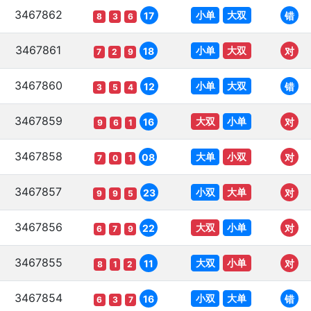
3467862
小单
大双
17
错
8
3
6
3467861
小单
大双
18
对
7
2
9
3467860
小单
大双
12
错
3
5
4
3467859
大双
小单
16
对
9
6
1
3467858
大单
小双
08
对
7
0
1
3467857
小双
大单
23
对
9
9
5
3467856
大双
小单
22
对
6
7
9
3467855
大双
小单
11
对
8
1
2
3467854
小双
大单
16
错
6
3
7