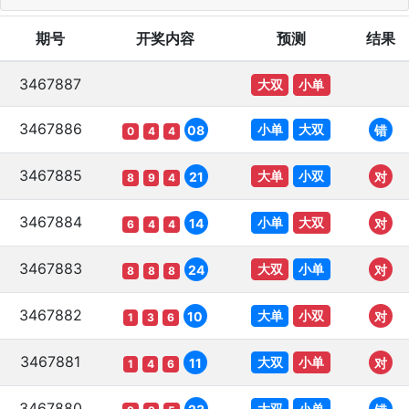
期号
开奖内容
预测
结果
3467887
大双
小单
3467886
小单
大双
08
错
0
4
4
3467885
大单
小双
21
对
8
9
4
3467884
小单
大双
14
对
6
4
4
3467883
大双
小单
24
对
8
8
8
3467882
大单
小双
10
对
1
3
6
3467881
大双
小单
11
对
1
4
6
3467880
大双
小单