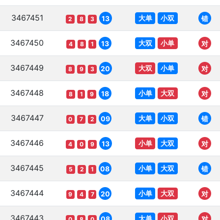
3467451
大单
小双
13
错
2
8
3
3467450
大双
小单
13
对
4
8
1
3467449
大双
小单
20
对
8
9
3
3467448
小单
大双
18
对
8
1
9
3467447
大单
小双
09
错
0
7
2
3467446
小单
大双
13
对
4
0
9
3467445
小单
大双
08
错
5
2
1
3467444
小单
大双
20
对
9
4
7
3467443
大单
小双
08
对
0
8
0