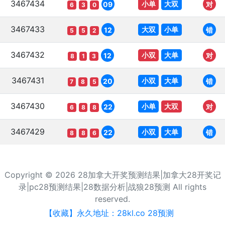
3467434
小单
大双
09
对
6
3
0
3467433
大双
小单
12
错
5
5
2
3467432
小双
大单
12
对
8
1
3
3467431
小双
大单
20
错
7
8
5
3467430
小单
大双
22
对
6
8
8
3467429
小双
大单
22
错
8
8
6
Copyright © 2026 28加拿大开奖预测结果|加拿大28开奖记
录|pc28预测结果|28数据分析|战狼28预测 All rights
reserved.
【收藏】永久地址：28kl.co 28预测