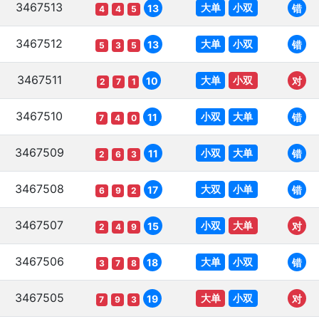
3467513
大单
小双
13
错
4
4
5
3467512
大单
小双
13
错
5
3
5
3467511
大单
小双
10
对
2
7
1
3467510
小双
大单
11
错
7
4
0
3467509
小双
大单
11
错
2
6
3
3467508
大双
小单
17
错
6
9
2
3467507
小双
大单
15
对
2
4
9
3467506
大单
小双
18
错
3
7
8
3467505
大单
小双
19
对
7
9
3