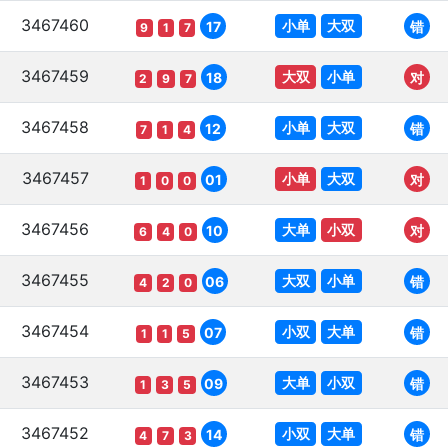
3467460
小单
大双
17
错
9
1
7
3467459
大双
小单
18
对
2
9
7
3467458
小单
大双
12
错
7
1
4
3467457
小单
大双
01
对
1
0
0
3467456
大单
小双
10
对
6
4
0
3467455
大双
小单
06
错
4
2
0
3467454
小双
大单
07
错
1
1
5
3467453
大单
小双
09
错
1
3
5
3467452
小双
大单
14
错
4
7
3