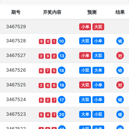
期号
开奖内容
预测
结果
3467529
小单
大双
3467528
大双
小单
10
错
9
0
1
3467527
小单
大双
13
对
2
9
2
3467526
小双
大单
18
错
6
7
5
3467525
大双
小单
16
对
2
6
8
3467524
大双
小单
17
错
8
2
7
3467523
大单
小双
20
错
9
4
7
3467522
小双
大单