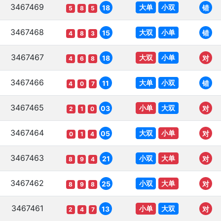
3467469
大单
小双
18
错
5
8
5
3467468
大双
小单
15
错
4
8
3
3467467
大双
小单
18
对
4
6
8
3467466
大单
小双
11
错
4
0
7
3467465
小单
大双
03
对
2
1
0
3467464
大双
小单
05
对
0
1
4
3467463
小双
大单
21
对
8
9
4
3467462
小双
大单
25
对
8
9
8
3467461
小单
大双
13
对
2
4
7