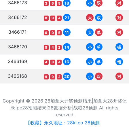
3466173
18
小
双
对
3
6
9
3466172
21
大
双
对
8
9
4
3466171
11
大
单
对
6
0
5
3466170
14
小
单
错
8
4
2
3466169
16
小
单
错
4
8
4
3466168
20
小
双
对
9
9
2
Copyright © 2026 28加拿大开奖预测结果|加拿大28开奖记
录|pc28预测结果|28数据分析|战狼28预测 All rights
reserved.
【收藏】永久地址：28kl.co 28预测