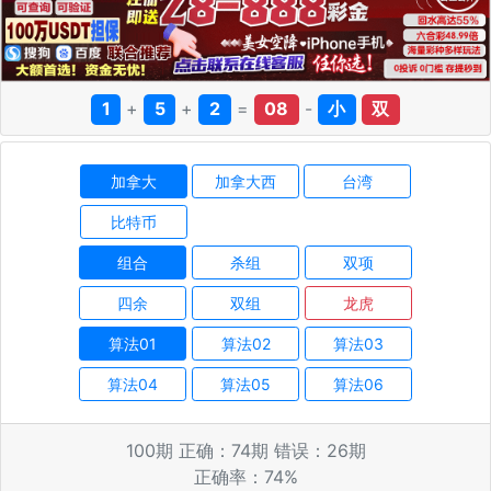
1
+
5
+
2
=
08
-
小
双
加拿大
加拿大西
台湾
比特币
组合
杀组
双项
四余
双组
龙虎
算法01
算法02
算法03
算法04
算法05
算法06
100
期 正确：
74
期 错误：
26
期
正确率：
74
%