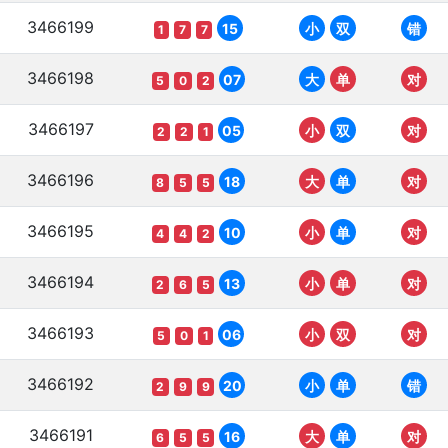
3466199
15
小
双
错
1
7
7
3466198
07
大
单
对
5
0
2
3466197
05
小
双
对
2
2
1
3466196
18
大
单
对
8
5
5
3466195
10
小
单
对
4
4
2
3466194
13
小
单
对
2
6
5
3466193
06
小
双
对
5
0
1
3466192
20
小
单
错
2
9
9
3466191
16
大
单
对
6
5
5