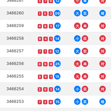
3466261
12
小
单
对
5
7
0
3466260
09
大
双
错
1
5
3
3466259
17
大
单
对
4
8
5
3466258
14
小
双
对
9
4
1
3466257
12
大
双
对
7
1
4
3466256
25
大
单
对
8
9
8
3466255
15
大
单
对
5
9
1
3466254
14
小
双
对
2
9
3
3466253
15
小
双
错
7
2
6