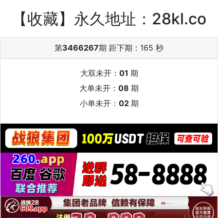
【收藏】永久地址：28kl.co
第
3466267
期 距下期：
165 秒
大双未开：
01
期
大单未开：
08
期
小单未开：
02
期